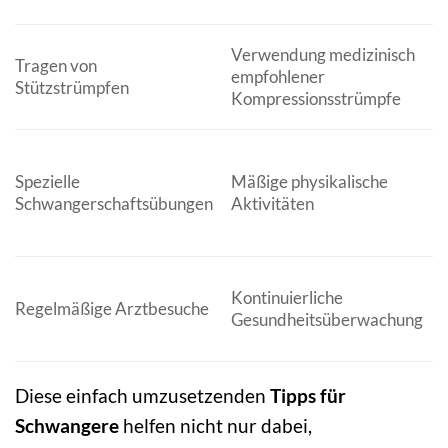
Verwendung medizinisch
Tragen von
empfohlener
Stützstrümpfen
Kompressionsstrümpfe
S
B
Spezielle
Mäßige physikalische
Schwangerschaftsübungen
Aktivitäten
Kontinuierliche
Regelmäßige Arztbesuche
Gesundheitsüberwachung
p
Diese einfach umzusetzenden
Tipps für
Schwangere
helfen nicht nur dabei,