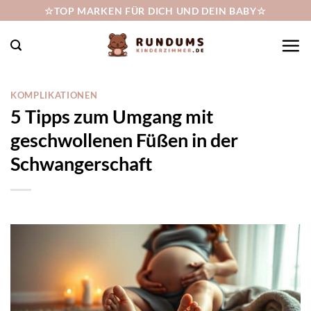
Zum
☆TOP MARKEN FÜR DICH UND DEIN BABY☆
Inhalt
springen
KOMPLIKATIONEN
5 Tipps zum Umgang mit
geschwollenen Füßen in der
Schwangerschaft