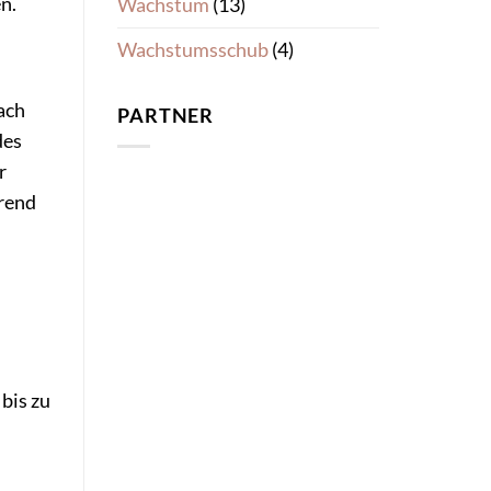
n.
Wachstum
(13)
Wachstumsschub
(4)
ach
PARTNER
des
r
hrend
bis zu