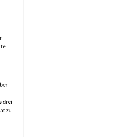
r
nte
über
s drei
at zu