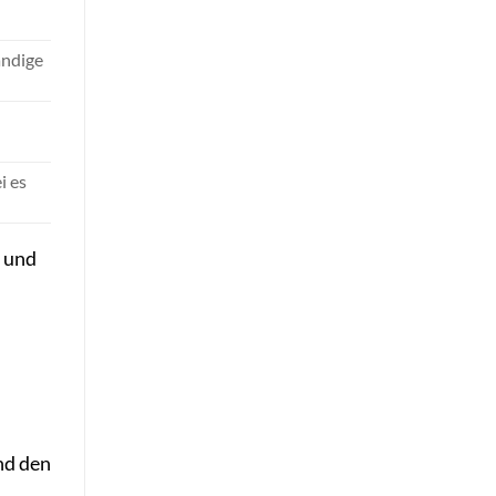
ändige
i es
n und
nd den