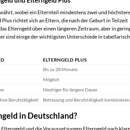
geld und Elterngeld Plus
ewährt, wobei ein Elternteil mindestens zwei und höchsten
us richtet sich an Eltern, die nach der Geburt in Teilzeit
das Elterngeld über einen längeren Zeitraum, aber in gerin
er sind einige der wichtigsten Unterschiede in tabellarisc
LD
ELTERNGELD PLUS
Bis zu 28 Monate
Möglich
uer
Niedriger für längere Dauer
hne Berufstätigkeit
Betreuung und Berufstätigkeit kombinieren
ngeld in Deutschland?
g Elterngeld und die Voraussetzungen Elterngeld nach klar