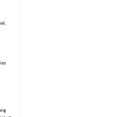
al,
ies
lung