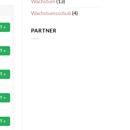
Wachstum
(13)
Wachstumsschub
(4)
T »
PARTNER
T »
T »
T »
T »