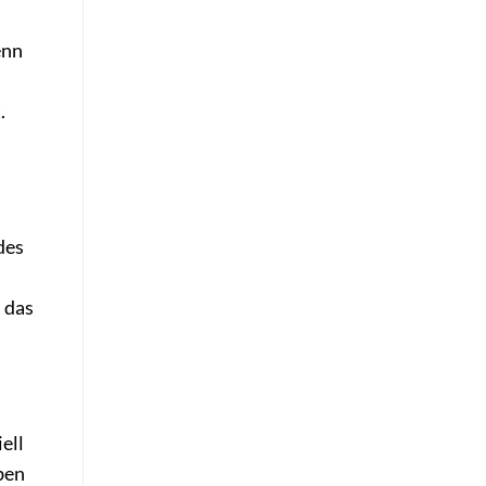
enn
.
des
s das
ell
ben