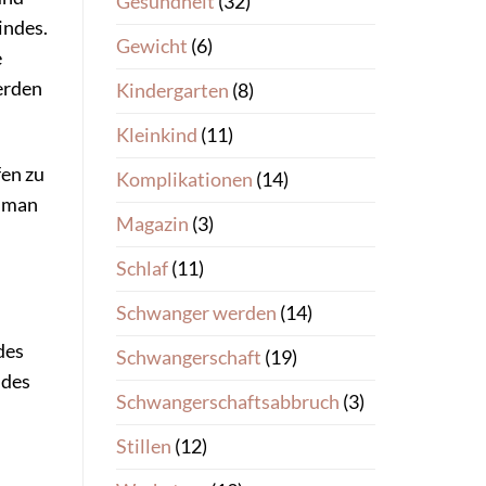
Gesundheit
(32)
indes.
Gewicht
(6)
e
erden
Kindergarten
(8)
Kleinkind
(11)
fen zu
Komplikationen
(14)
e man
Magazin
(3)
Schlaf
(11)
Schwanger werden
(14)
des
Schwangerschaft
(19)
ndes
Schwangerschaftsabbruch
(3)
Stillen
(12)