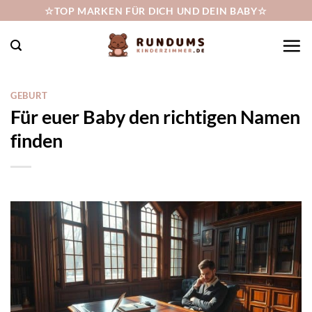
Zum
☆TOP MARKEN FÜR DICH UND DEIN BABY☆
Inhalt
springen
GEBURT
Für euer Baby den richtigen Namen
finden