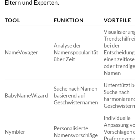
Eltern und Experten.
TOOL
FUNKTION
VORTEILE
Visualisierung 
Trends; hilfreic
Analyse der
bei der
NameVoyager
Namenspopularität
Entscheidung fü
über Zeit
einen zeitlosen
oder trendigen
Namen
Unterstützt bei
Suche nach Namen
Suche nach
BabyNameWizard
basierend auf
harmonierende
Geschwisternamen
Geschwisterna
Individuelle
Anpassung von
Personalisierte
Nymbler
Vorschlägen du
Namensvorschläge
Präferenzen de