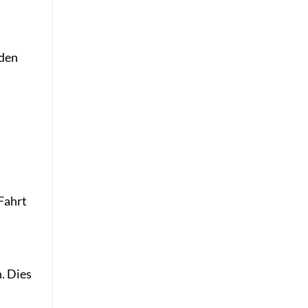
 den
 Fahrt
. Dies