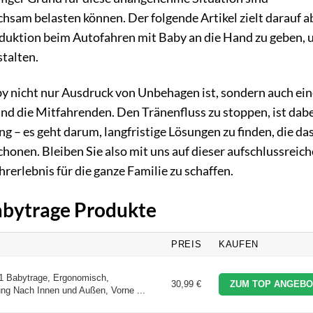
chsam belasten können. Der folgende Artikel zielt darauf a
duktion beim Autofahren mit Baby an die Hand zu geben, 
stalten.
by nicht nur Ausdruck von Unbehagen ist, sondern auch ei
nd die Mitfahrenden. Den Tränenfluss zu stoppen, ist dab
g – es geht darum, langfristige Lösungen zu finden, die da
honen. Bleiben Sie also mit uns auf dieser aufschlussreic
erlebnis für die ganze Familie zu schaffen.
Babytrage Produkte
PREIS
KAUFEN
n-1 Babytrage, Ergonomisch,
30,99 €
ZUM TOP ANGEBO
ung Nach Innen und Außen, Vorne ...