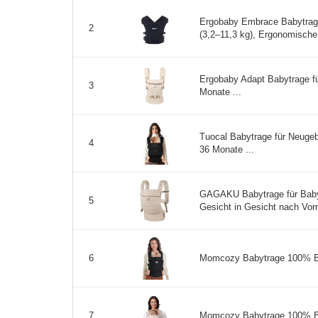
Ergobaby Embrace Babytrag
2
(3,2–11,3 kg), Ergonomische 
Ergobaby Adapt Babytrage f
3
Monate ...
Tuocal Babytrage für Neugeb
4
36 Monate ...
GAGAKU Babytrage für Babys
5
Gesicht in Gesicht nach Vor
Momcozy Babytrage 100% Ba
6
Momcozy Babytrage 100% Ba
7