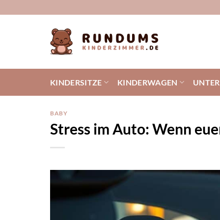
Zum
Inhalt
springen
KINDERSITZE
KINDERWAGEN
UNTE
BABY
Stress im Auto: Wenn euer