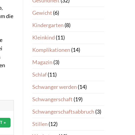
Gesundheit
(32)
b,
Gewicht
(6)
um die
Kindergarten
(8)
Kleinkind
(11)
ne
ei
Komplikationen
(14)
s
Magazin
(3)
hen
Schlaf
(11)
Schwanger werden
(14)
Schwangerschaft
(19)
Schwangerschaftsabbruch
(3)
T »
Stillen
(12)