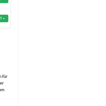
T »
n
n für
der
tum