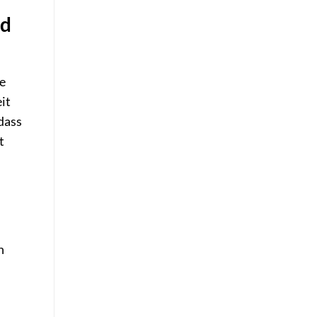
nd
te
it
dass
t
n