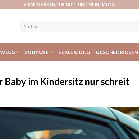
☆TOP MARKEN FÜR DICH UND DEIN BABY☆
Suchen
nach:
RWEGS
ZUHAUSE
BEKLEIDUNG
GESCHENKIDEEN
 Baby im Kindersitz nur schreit