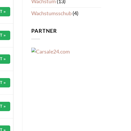
Wachstum
(13)
T »
Wachstumsschub
(4)
PARTNER
T »
T »
T »
T »
T »