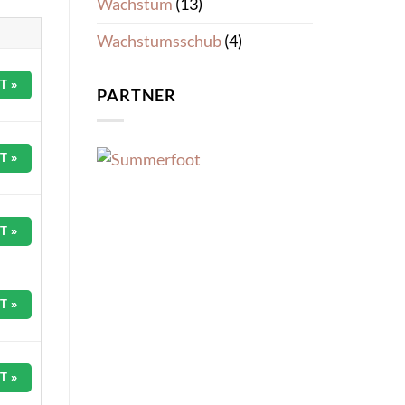
Wachstum
(13)
Wachstumsschub
(4)
T »
PARTNER
T »
T »
T »
T »