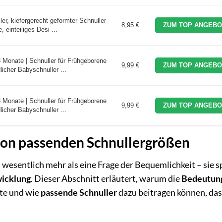
ler, kiefergerecht geformter Schnuller
8,95 €
ZUM TOP ANGEBO
 einteiliges Desi ...
 Monate | Schnuller für Frühgeborene
9,99 €
ZUM TOP ANGEBO
licher Babyschnuller ...
 Monate | Schnuller für Frühgeborene
9,99 €
ZUM TOP ANGEBO
licher Babyschnuller ...
von passenden Schnullergrößen
 wesentlich mehr als eine Frage der Bequemlichkeit – sie s
icklung
. Dieser Abschnitt erläutert, warum die
Bedeutung
lte und wie
passende Schnuller
dazu beitragen können, das