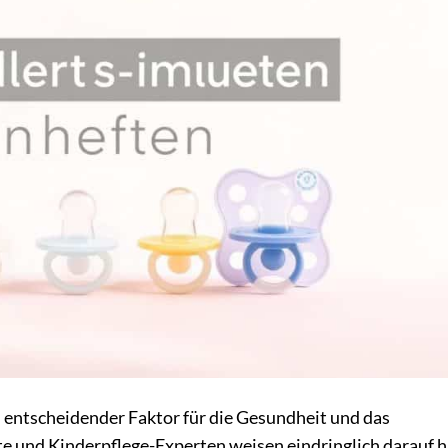
n entscheidender Faktor für die Gesundheit und das
 und Kinderpflege-Experten weisen eindringlich darauf h