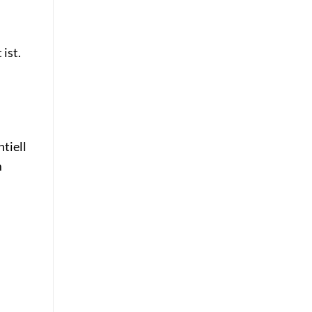
ist.
tiell
m