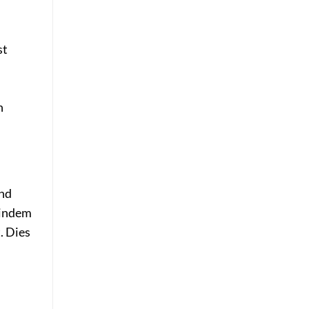
st
n
und
 indem
. Dies