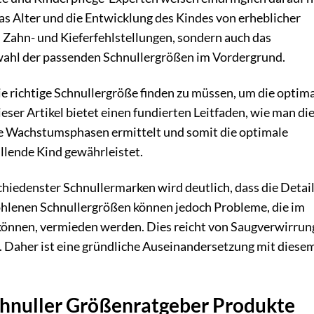
as Alter und die Entwicklung des Kindes von erheblicher
 Zahn- und Kieferfehlstellungen, sondern auch das
wahl der passenden Schnullergrößen im Vordergrund.
ie richtige Schnullergröße finden zu müssen, um die optim
eser Artikel bietet einen fundierten Leitfaden, wie man di
e Wachstumsphasen ermittelt und somit die optimale
illende Kind gewährleistet.
iedenster Schnullermarken wird deutlich, dass die Detail
ohlenen Schnullergrößen können jedoch Probleme, die im
nnen, vermieden werden. Dies reicht von Saugverwirrung
. Daher ist eine gründliche Auseinandersetzung mit diese
Schnuller Größenratgeber Produkte