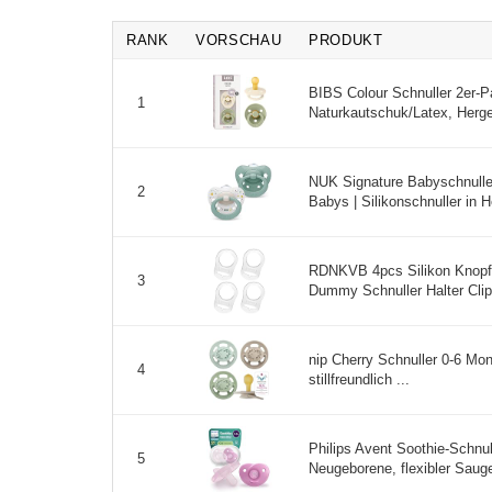
RANK
VORSCHAU
PRODUKT
BIBS Colour Schnuller 2er-Pa
1
Naturkautschuk/Latex, Herges
NUK Signature Babyschnuller
2
Babys | Silikonschnuller in He
RDNKVB 4pcs Silikon Knopf R
3
Dummy Schnuller Halter Clip A
nip Cherry Schnuller 0-6 Mo
4
stillfreundlich ...
Philips Avent Soothie-Schnull
5
Neugeborene, flexibler Sauge