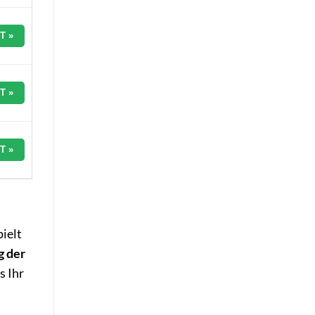
T »
T »
T »
pielt
 der
s Ihr