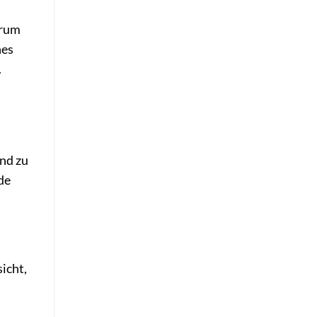
erum
nes
.
s
ind zu
de
icht,