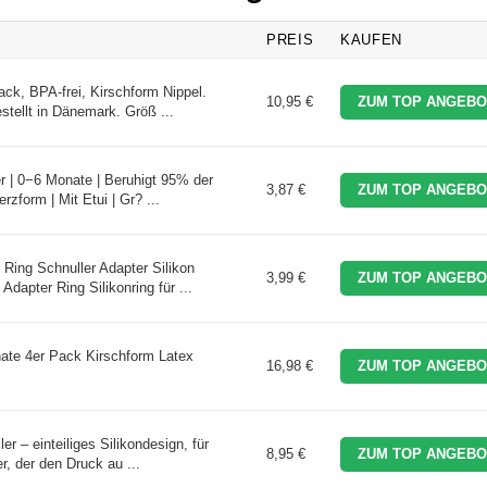
PREIS
KAUFEN
ck, BPA-frei, Kirschform Nippel.
10,95 €
ZUM TOP ANGEBO
tellt in Dänemark. Größ ...
 | 0−6 Monate | Beruhigt 95% der
3,87 €
ZUM TOP ANGEBO
rzform | Mit Etui | Gr? ...
ing Schnuller Adapter Silikon
3,99 €
ZUM TOP ANGEBO
dapter Ring Silikonring für ...
nate 4er Pack Kirschform Latex
16,98 €
ZUM TOP ANGEBO
er – einteiliges Silikondesign, für
8,95 €
ZUM TOP ANGEBO
r, der den Druck au ...