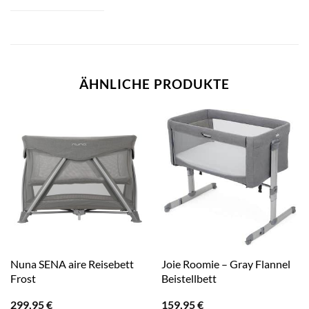
ÄHNLICHE PRODUKTE
Nuna SENA aire Reisebett
Joie Roomie – Gray Flannel
Frost
Beistellbett
299,95
€
159,95
€