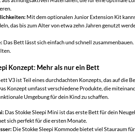
 aus atmungsaktiven Materialien, die für eine optimale Lu
eren.
ichkeiten:
Mit dem optionalen Junior Extension Kit kannst
eln, das bis zum Alter von etwa zehn Jahren genutzt werde
:
Das Bett lässt sich einfach und schnell zusammenbauen. 
lten.
pi Konzept: Mehr als nur ein Bett
ett V3 ist Teil eines durchdachten Konzepts, das auf die 
 Das Konzept umfasst verschiedene Produkte, die miteinan
nktionale Umgebung für dein Kind zu schaffen.
i:
Das Stokke Sleepi Mini ist das erste Bett für dein Neuge
net sich perfekt für die ersten Monate.
sser:
Die Stokke Sleepi Kommode bietet viel Stauraum fü