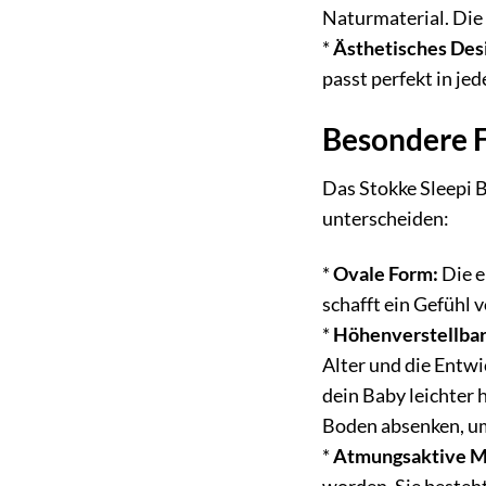
Naturmaterial. Die 
*
Ästhetisches Des
passt perfekt in je
Besondere 
Das Stokke Sleepi B
unterscheiden:
*
Ovale Form:
Die e
schafft ein Gefühl 
*
Höhenverstellbar
Alter und die Entw
dein Baby leichter 
Boden absenken, um 
*
Atmungsaktive M