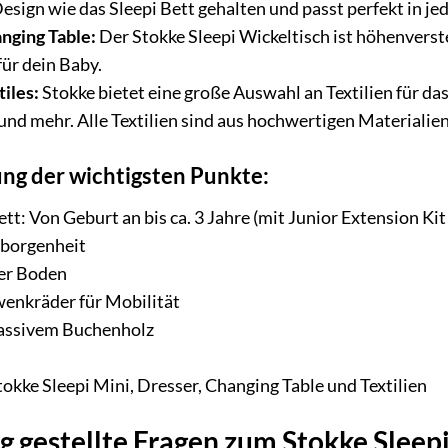
 Design wie das Sleepi Bett gehalten und passt perfekt in j
nging Table:
Der Stokke Sleepi Wickeltisch ist höhenverst
ür dein Baby.
iles:
Stokke bietet eine große Auswahl an Textilien für da
d mehr. Alle Textilien sind aus hochwertigen Materialien
ng der wichtigsten Punkte:
t: Von Geburt an bis ca. 3 Jahre (mit Junior Extension Kit 
eborgenheit
er Boden
wenkräder für Mobilität
massivem Buchenholz
tokke Sleepi Mini, Dresser, Changing Table und Textilien
g gestellte Fragen zum Stokke Sleep