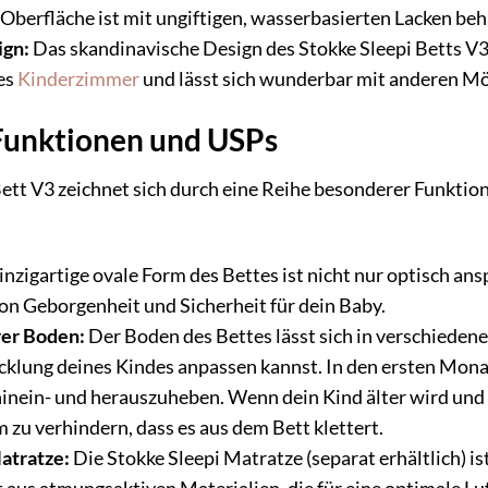
Oberfläche ist mit ungiftigen, wasserbasierten Lacken behan
ign:
Das skandinavische Design des Stokke Sleepi Betts V3 
des
Kinderzimmer
und lässt sich wunderbar mit anderen Mö
Funktionen und USPs
ett V3 zeichnet sich durch eine Reihe besonderer Funktio
inzigartige ovale Form des Bettes ist nicht nur optisch an
von Geborgenheit und Sicherheit für dein Baby.
er Boden:
Der Boden des Bettes lässt sich in verschiedene
icklung deines Kindes anpassen kannst. In den ersten Mon
hinein- und herauszuheben. Wenn dein Kind älter wird und 
zu verhindern, dass es aus dem Bett klettert.
atratze:
Die Stokke Sleepi Matratze (separat erhältlich) ist