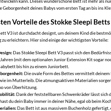
twickeln kann. Dieses wunderschöne Bett ist mehr als nur e
 Geborgenheit deines Babys vom ersten Tag an bis ins Kle
ten Vorteile des Stokke Sleepi Betts
ett V3 ist durchdacht designt, um deinem Kind die bestmö
g zu erleichtern. Hier sind einige der wichtigsten Vorteile:
esign:
Das Stokke Sleepi Bett V3 passt sich den Bedürfnis
 Jahren (mit dem optionalen Junior Extension Kit sogar no
abybett bis hin zu einem Juniorbett.
eborgenheit:
Die ovale Form des Bettes vermittelt deinem
 wie im Mutterleib. Die atmungsaktiven Materialien sorgen
ko von Überhitzung.
obilität:
Dank der feststellbaren Schwenkräder lässt sich d
ast du dein Baby immer in deiner Nähe, egal ob beim Koc
rialien:
Das Bett ist aus massivem Buchenholz gefertigt,