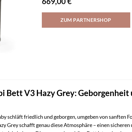
669,00
€
ZUM PARTNERSHOP
pi Bett V3 Hazy Grey: Geborgenhei
 Baby schläft friedlich und geborgen, umgeben von sanfte
azy Grey schafft genau diese Atmosphäre – einen sicheren