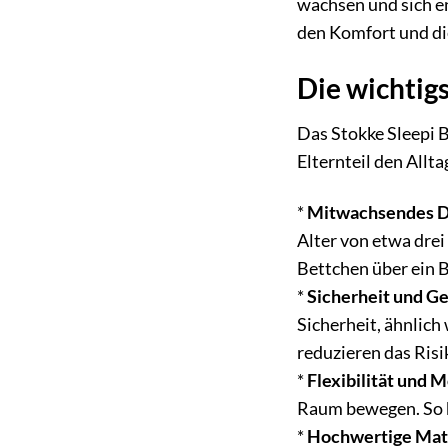
wachsen und sich en
den Komfort und die
Die wichtigs
Das Stokke Sleepi B
Elternteil den Allta
*
Mitwachsendes D
Alter von etwa drei
Bettchen über ein B
*
Sicherheit und G
Sicherheit, ähnlich
reduzieren das Risi
*
Flexibilität und M
Raum bewegen. So h
*
Hochwertige Mate