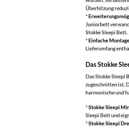
worden. Sie besteht
Überhitzung reduzi
*
Erweiterungsmögl
Juniorbett verwand
Stokke Sleepi Bett.
*
Einfache Montage
Lieferumfang entha
Das Stokke Slee
Das Stokke Sleepi B
zugeschnitten ist.
harmonische und fu
*
Stokke Sleepi Min
Sleepi Bett und eig
*
Stokke Sleepi Dre