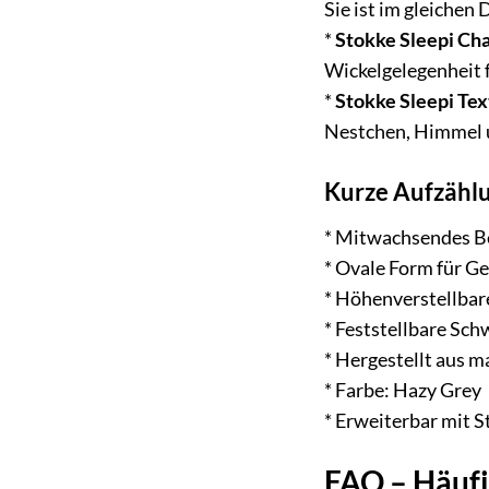
Sie ist im gleichen
*
Stokke Sleepi Cha
Wickelgelegenheit f
*
Stokke Sleepi Text
Nestchen, Himmel un
Kurze Aufzählu
* Mitwachsendes Bet
* Ovale Form für G
* Höhenverstellbar
* Feststellbare Sch
* Hergestellt aus 
* Farbe: Hazy Grey
* Erweiterbar mit S
FAQ – Häufi