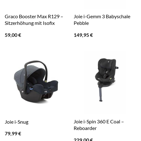
Graco Booster Max R129 –
Joie i-Gemm 3 Babyschale
Sitzerhöhung mit Isofix
Pebble
59,00
€
149,95
€
Joie i-Spin 360 E Coal –
Joie i-Snug
Reboarder
79,99
€
229,00
€