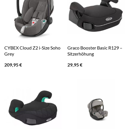
CYBEX Cloud Z2 i-Size Soho
Graco Booster Basic R129 –
Grey
Sitzerhöhung
209,95
€
29,95
€