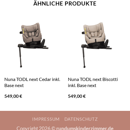
ÄHNLICHE PRODUKTE
Nuna TODL next Cedar inkl.
Nuna TODL next Biscotti
Base next
inkl. Base next
549,00
€
549,00
€
IMPRESSUM
DATENSCHUTZ
Copyright 2026 ©
rundumskinderzimmer.de