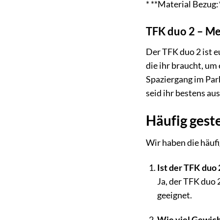
* **Material Bezug
TFK duo 2 – Me
Der TFK duo 2 ist eu
die ihr braucht, um
Spaziergang im Park
seid ihr bestens au
Häufig gest
Wir haben die häuf
Ist der TFK duo 
Ja, der TFK duo 
geeignet.
Wie viel Gewich