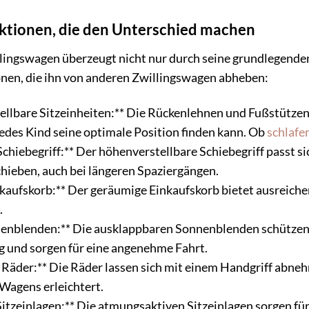
ktionen, die den Unterschied machen
lingswagen überzeugt nicht nur durch seine grundlegenden
nen, die ihn von anderen Zwillingswagen abheben:
stellbare Sitzeinheiten:** Die Rückenlehnen und Fußstütze
 jedes Kind seine optimale Position finden kann. Ob
schlafe
chiebegriff:** Der höhenverstellbare Schiebegriff passt si
hieben, auch bei längeren Spaziergängen.
kaufskorb:** Der geräumige Einkaufskorb bietet ausreichen
.
nnenblenden:** Die ausklappbaren Sonnenblenden schützen 
 und sorgen für eine angenehme Fahrt.
 Räder:** Die Räder lassen sich mit einem Handgriff abne
agens erleichtert.
itzeinlagen:** Die atmungsaktiven Sitzeinlagen sorgen für