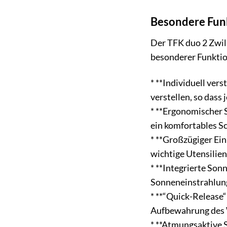
Besondere Fun
Der TFK duo 2 Zwil
besonderer Funktio
* **Individuell ver
verstellen, so dass
* **Ergonomischer S
ein komfortables Sc
* **Großzügiger Ein
wichtige Utensilien
* **Integrierte So
Sonneneinstrahlung
* **“Quick-Release“
Aufbewahrung des W
* **Atmungsaktive S