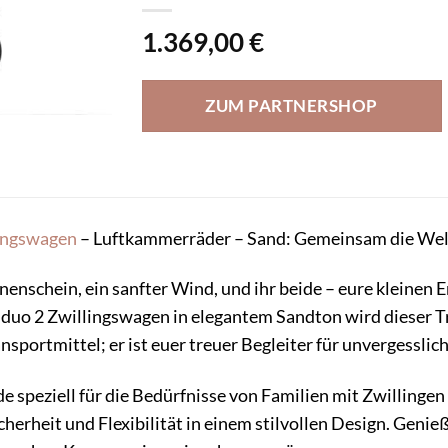
1.369,00
€
ZUM PARTNERSHOP
ingswagen
– Luftkammerräder – Sand: Gemeinsam die Wel
nnenschein, ein sanfter Wind, und ihr beide – eure kleinen 
 duo 2 Zwillingswagen in elegantem Sandton wird dieser T
ansportmittel; er ist euer treuer Begleiter für unvergessli
 speziell für die Bedürfnisse von Familien mit Zwillingen
cherheit und Flexibilität in einem stilvollen Design. Genie