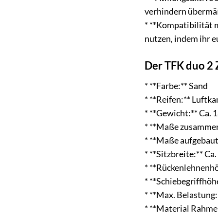
verhindern übermä
* **Kompatibilität 
nutzen, indem ihr e
Der TFK duo 2 
* **Farbe:** Sand
* **Reifen:** Luft
* **Gewicht:** Ca. 1
* **Maße zusammeng
* **Maße aufgebaut:
* **Sitzbreite:** Ca
* **Rückenlehnenhö
* **Schiebegriffhöhe
* **Max. Belastung:
* **Material Rahm