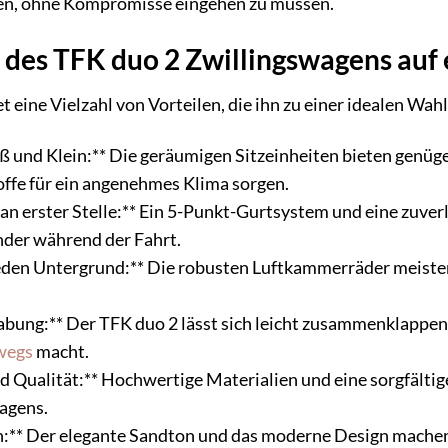
en, ohne Kompromisse eingehen zu müssen.
e des TFK duo 2 Zwillingswagens auf 
t eine Vielzahl von Vorteilen, die ihn zu einer idealen Wah
ß und Klein:** Die geräumigen Sitzeinheiten bieten genüge
ffe für ein angenehmes Klima sorgen.
t an erster Stelle:** Ein 5-Punkt-Gurtsystem und eine zuve
nder während der Fahrt.
r jeden Untergrund:** Die robusten Luftkammerräder meister
abung:** Der TFK duo 2 lässt sich leicht zusammenklappen
wegs
macht.
nd Qualität:** Hochwertige Materialien und eine sorgfältig
agens.
ign:** Der elegante Sandton und das moderne Design mache