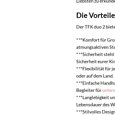
Liebsten zu erkund
Die Vorteil
Der TFK duo 2 biete
* **Komfort für Gro
atmungsaktiven Sto
* **Sicherheit steh
Sicherheit eurer Ki
* **Flexibilität fü
oder auf dem Land.
* **Einfache Handh
Begleiter für
unter
* **Langlebigkeit u
Lebensdauer des W
* **Stilvolles Des