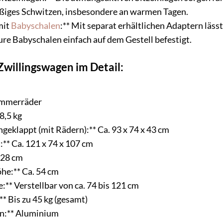
ßiges Schwitzen, insbesondere an warmen Tagen.
mit
Babyschalen
:** Mit separat erhältlichen Adaptern läss
ure Babyschalen einfach auf dem Gestell befestigt.
Zwillingswagen im Detail:
kammerräder
8,5 kg
eklappt (mit Rädern):** Ca. 93 x 74 x 43 cm
** Ca. 121 x 74 x 107 cm
. 28 cm
he:** Ca. 54 cm
:** Verstellbar von ca. 74 bis 121 cm
** Bis zu 45 kg (gesamt)
en:** Aluminium