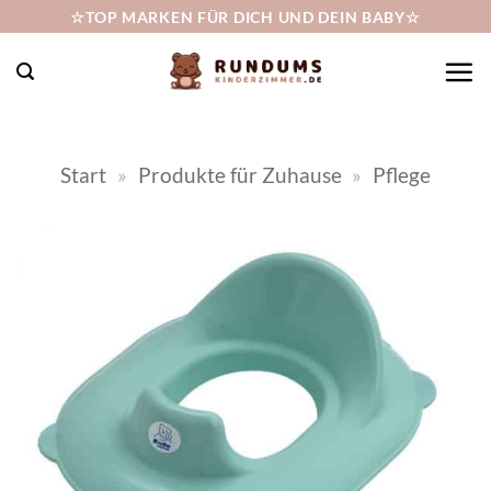
Zum
☆TOP MARKEN FÜR DICH UND DEIN BABY☆
Inhalt
springen
Start
»
Produkte für Zuhause
»
Pflege