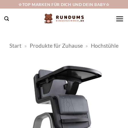
Zum
☆TOP MARKEN FÜR DICH UND DEIN BABY☆
Inhalt
springen
Start
»
Produkte für Zuhause
»
Hochstühle