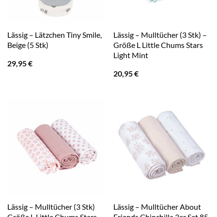
Lässig – Lätzchen Tiny Smile,
Lässig – Mulltücher (3 Stk) –
Beige (5 Stk)
Größe L Little Chums Stars
Light Mint
29,95
€
20,95
€
Lässig – Mulltücher (3 Stk)
Lässig – Mulltücher About
Größe L Little Chums Stars
Friends Chinchilla 3er Set 85