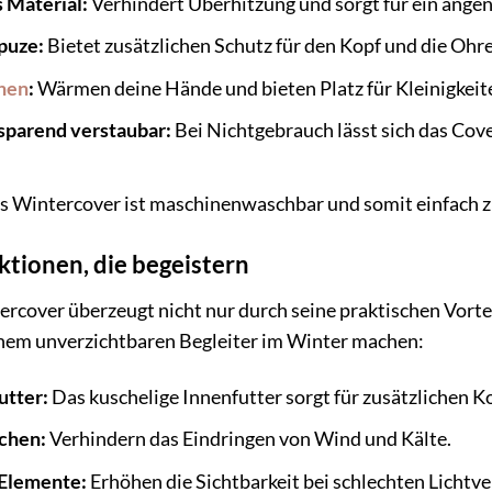
 Material:
Verhindert Überhitzung und sorgt für ein ange
puze:
Bietet zusätzlichen Schutz für den Kopf und die Ohr
hen
:
Wärmen deine Hände und bieten Platz für Kleinigkeite
zsparend verstaubar:
Bei Nichtgebrauch lässt sich das Cov
 Wintercover ist maschinenwaschbar und somit einfach zu
tionen, die begeistern
rcover überzeugt nicht nur durch seine praktischen Vorte
einem unverzichtbaren Begleiter im Winter machen:
utter:
Das kuschelige Innenfutter sorgt für zusätzlichen 
chen:
Verhindern das Eindringen von Wind und Kälte.
 Elemente:
Erhöhen die Sichtbarkeit bei schlechten Lichtve