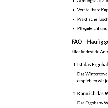
Atmungsaktiv u
Verstellbare Ka
Praktische Tasc
Pflegeleicht un
FAQ – Häufig g
Hier findest du An
Ist das Ergob
Das Wintercover
empfehlen wir j
Kann ich das 
Das Ergobaby Win