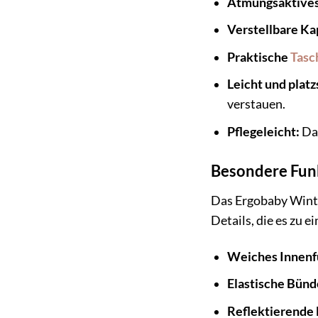
Atmungsaktives
Verstellbare Ka
Praktische
Tasc
Leicht und plat
verstauen.
Pflegeleicht:
Das
Besondere Funk
Das Ergobaby Winte
Details, die es zu 
Weiches Innenf
Elastische Bünd
Reflektierende