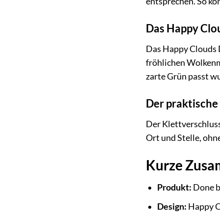
entsprechen. So kön
Das Happy Clo
Das Happy Clouds De
fröhlichen Wolkenm
zarte Grün passt wu
Der praktische
Der Klettverschluss
Ort und Stelle, ohn
Kurze Zusa
Produkt:
Done b
Design:
Happy C