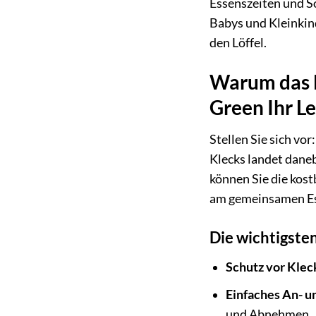
Essenszeiten und S
Babys und Kleinkind
den Löffel.
Warum das D
Green Ihr L
Stellen Sie sich vor
Klecks landet daneb
können Sie die kos
am gemeinsamen E
Die wichtigsten
Schutz vor Klec
Einfaches An- u
und Abnehmen.