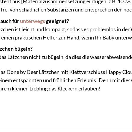
steht aus [Materialzusammensetzung einfügen, z.B. 100%
d frei von schädlichen Substanzen und entsprechen den hö
 auch für
unterwegs
geeignet?
zchen ist leicht und kompakt, sodass es problemlos in der
einen praktischen Helfer zur Hand, wenn Ihr Baby unterwe
tzchen bügeln?
das Lätzchen nicht zu bügeln, da dies die wasserabweisen
t das Done by Deer Lätzchen mit Klettverschluss Happy Clo
einem entspannten und fröhlichen Erlebnis! Denn mit dies
rem kleinen Liebling das Kleckern erlauben!