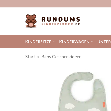
Zum
Inhalt
springen
KINDERSITZE
KINDERWAGEN
UNTE
Start
»
Baby Geschenkideen