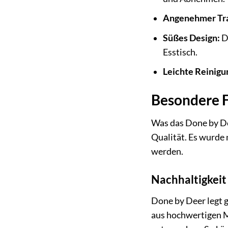
Angenehmer Tr
Süßes Design:
Da
Esstisch.
Leichte Reinigu
Besondere F
Was das Done by De
Qualität. Es wurde
werden.
Nachhaltigkeit
Done by Deer legt 
aus hochwertigen Ma