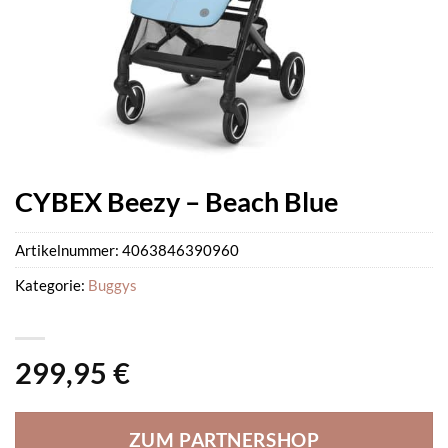
CYBEX Beezy – Beach Blue
Artikelnummer:
4063846390960
Kategorie:
Buggys
299,95
€
ZUM PARTNERSHOP