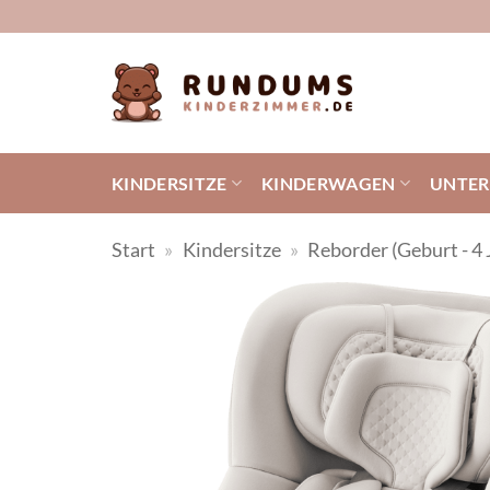
Zum
Inhalt
springen
KINDERSITZE
KINDERWAGEN
UNTE
Start
»
Kindersitze
»
Reborder (Geburt - 4 