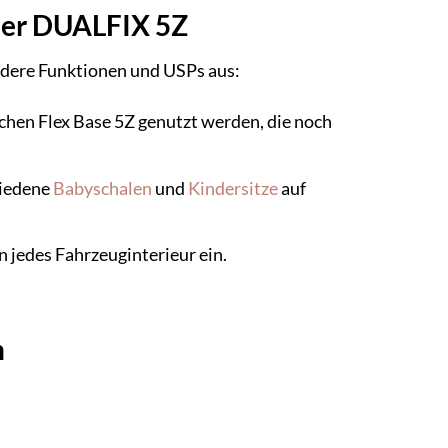
mer DUALFIX 5Z
ndere Funktionen und USPs aus:
chen Flex Base 5Z genutzt werden, die noch
hiedene
Babyschalen
und
Kindersitze
auf
n jedes Fahrzeuginterieur ein.
n