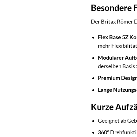
Besondere 
Der Britax Römer D
Flex Base 5Z Ko
mehr Flexibilitä
Modularer Aufb
derselben Basis 
Premium Design
Lange Nutzungs
Kurze Aufzä
Geeignet ab Gebu
360° Drehfunktio