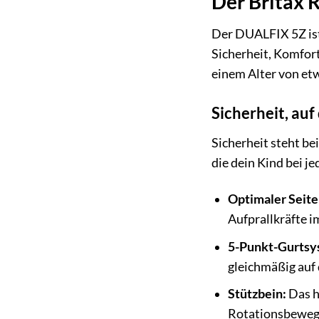
Der Britax 
Der DUALFIX 5Z ist 
Sicherheit, Komfort 
einem Alter von etw
Sicherheit, auf
Sicherheit steht be
die dein Kind bei j
Optimaler Seiten
Aufprallkräfte i
5-Punkt-Gurtsy
gleichmäßig auf 
Stützbein:
Das h
Rotationsbewegu