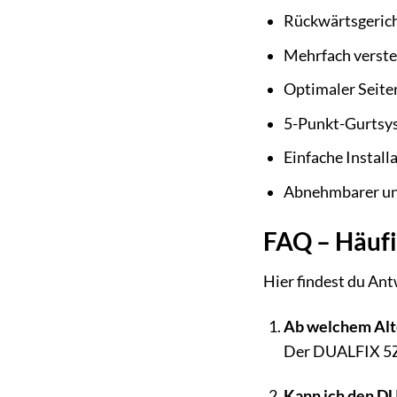
Rückwärtsgerich
Mehrfach verste
Optimaler Seiten
5-Punkt-Gurtsy
Einfache Install
Abnehmbarer un
FAQ – Häufi
Hier findest du An
Ab welchem Alt
Der DUALFIX 5Z i
Kann ich den D