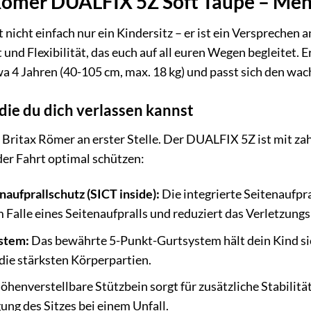
Römer DUALFIX 5Z Soft Taupe – Mehr 
nicht einfach nur ein Kindersitz – er ist ein Versprechen a
und Flexibilität, das euch auf all euren Wegen begleitet. Er
a 4 Jahren (40-105 cm, max. 18 kg) und passt sich den wa
 die du dich verlassen kannst
i Britax Römer an erster Stelle. Der DUALFIX 5Z ist mit za
eder Fahrt optimal schützen:
aufprallschutz (SICT inside):
Die integrierte Seitenaufpr
m Falle eines Seitenaufpralls und reduziert das Verletzungs
stem:
Das bewährte 5-Punkt-Gurtsystem hält dein Kind sich
die stärksten Körperpartien.
öhenverstellbare Stützbein sorgt für zusätzliche Stabilitä
ng des Sitzes bei einem Unfall.