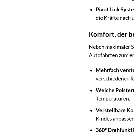
Pivot Link Syst
die Kräfte nach 
Komfort, der b
Neben maximaler Si
Autofahrten zum en
Mehrfach verste
verschiedenen Ru
Weiche Polster
Temperaturen.
Verstellbare Ko
Kindes anpassen,
360° Drehfunkti