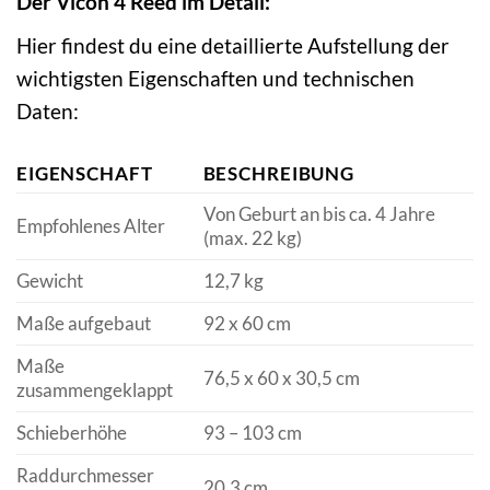
Der Vicon 4 Reed im Detail:
Hier findest du eine detaillierte Aufstellung der
wichtigsten Eigenschaften und technischen
Daten:
EIGENSCHAFT
BESCHREIBUNG
Von Geburt an bis ca. 4 Jahre
Empfohlenes Alter
(max. 22 kg)
Gewicht
12,7 kg
Maße aufgebaut
92 x 60 cm
Maße
76,5 x 60 x 30,5 cm
zusammengeklappt
Schieberhöhe
93 – 103 cm
Raddurchmesser
20,3 cm