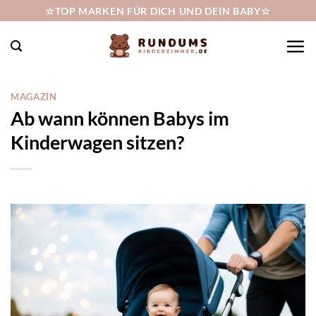
Zum
☆TOP MARKEN FÜR DICH UND DEIN BABY☆
Inhalt
springen
MAGAZIN
Ab wann können Babys im
Kinderwagen sitzen?